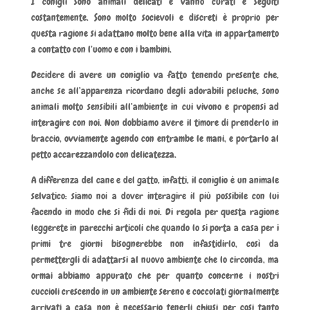
I conigli sono animali delicati e vanno curati e seguiti
costantemente. Sono molto socievoli e discreti è proprio per
questa ragione si adattano molto bene alla vita in appartamento
a contatto con l’uomo e con i bambini.
Decidere di avere un coniglio va fatto tenendo presente che,
anche se all’apparenza ricordano degli adorabili peluche, sono
animali molto sensibili all’ambiente in cui vivono e propensi ad
interagire con noi. Non dobbiamo avere il timore di prenderlo in
braccio, ovviamente agendo con entrambe le mani, e portarlo al
petto accarezzandolo con delicatezza.
A differenza del cane e del gatto, infatti, il coniglio è un animale
selvatico: siamo noi a dover interagire il più possibile con lui
facendo in modo che si fidi di noi. Di regola per questa ragione
leggerete in parecchi articoli che quando lo si porta a casa per i
primi tre giorni bisognerebbe non infastidirlo, così da
permettergli di adattarsi al nuovo ambiente che lo circonda, ma
ormai abbiamo appurato che per quanto concerne i nostri
cuccioli crescendo in un ambiente sereno e coccolati giornalmente
arrivati a casa non è necessario tenerli chiusi per cosi tanto