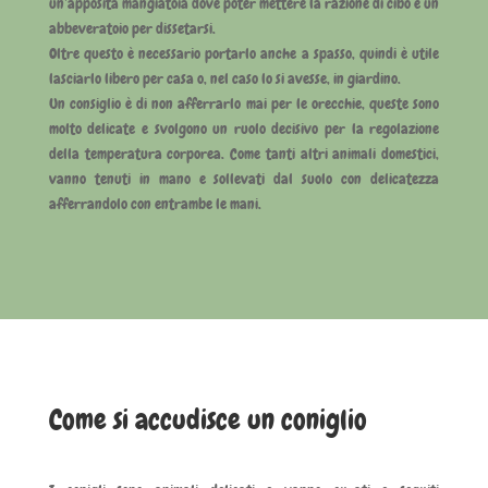
un’apposita mangiatoia dove poter mettere la razione di cibo e un
abbeveratoio per dissetarsi.
Oltre questo è necessario portarlo anche a spasso, quindi è utile
lasciarlo libero per casa o, nel caso lo si avesse, in giardino.
Un consiglio è di non afferrarlo mai per le orecchie, queste sono
molto delicate e svolgono un ruolo decisivo per la regolazione
della temperatura corporea. Come tanti altri animali domestici,
vanno tenuti in mano e sollevati dal suolo con delicatezza
afferrandolo con entrambe le mani.
Come si accudisce un coniglio