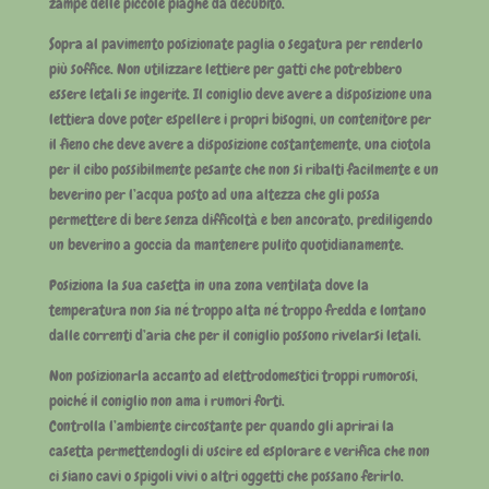
zampe delle piccole piaghe da decubito.
Sopra al pavimento posizionate paglia o segatura per renderlo
più soffice. Non utilizzare lettiere per gatti che potrebbero
essere letali se ingerite. Il coniglio deve avere a disposizione una
lettiera dove poter espellere i propri bisogni, un contenitore per
il fieno che deve avere a disposizione costantemente, una ciotola
per il cibo possibilmente pesante che non si ribalti facilmente e un
beverino per l’acqua posto ad una altezza che gli possa
permettere di bere senza difficoltà e ben ancorato, prediligendo
un beverino a goccia da mantenere pulito quotidianamente.
Posiziona la sua casetta in una zona ventilata dove la
temperatura non sia né troppo alta né troppo fredda e lontano
dalle correnti d’aria che per il coniglio possono rivelarsi letali.
Non posizionarla accanto ad elettrodomestici troppi rumorosi,
poiché il coniglio non ama i rumori forti.
Controlla l’ambiente circostante per quando gli aprirai la
casetta permettendogli di uscire ed esplorare e verifica che non
ci siano cavi o spigoli vivi o altri oggetti che possano ferirlo.